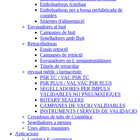
Embolsadoras Autobag
Embolsadoras per a bossa prefabricada de
complex
Sistemes d'alimentació
Envasadores al buit
Campanes de buit
Segelladores amb Buit
Retractiladoras
Equip retractil
Campanes de retràctil
Envasadores en L semiautomàtiques
Túnels de retractilat
envasat mèdic i farmacèutic
PSR TC / VAC PSR TC
PSR PLUS / VAL VAC PSR PLUS
SEGELLADORES PER IMPULS
VALIDABLES NO PNEUMATIQUES
ROTARY SEALERS
CAMPANES DE VACIO VALIDABLES
INSTRUMENTS I SERVEIS DE VALIDACIO
Cerradoras de tubs de Cosmètica
Segelladores a mesura
Unes altres maquines
Aplicacions
Logística E-commerce