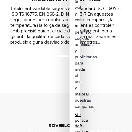
la
web
Totalment validable segons els estàndard ISO 11607.2,
y,
ISO TS 16775, EN 868-2, DIN 58953-7.En aquestes
segelladores per impulsos sense aire comprimit, la
con
temperatura i la força de segellament es controlen
tu
amb precisió durant el cicle de segellament, per a
permiso,
garantir la qualitat de cada soldadura realitzada.Si es
cookies
produeix alguna desviació dels paràmetres...
analíticas
y
publicitarias
para
medir
el
uso
y
mejorar
nuestras
campañas.
Ver
política
ROVEBLOC S.A.
de
cookies