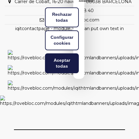
Carrer de Cobalt, 16-20 nave C1 – 08038 BARCELONA
(+34) 93 298 88 40
Rechazar
rovebloc@rovebloc.com
todas
iqitcontactpage - module, you can put own text in
configuration
Configurar
cookies
Aceptar
todas