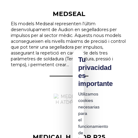
MEDSEAL
Els models Medseal representen l'últim
desenvolupament de Audion en segelladores per
impulsos per al sector mèdic. Aquests nous models
aconsegueixen els nivells màxims de precisió i control
que pot tenir una segelladora per impulsos,
assegurant la repetició en cada cicle dels tres
Tu
paràmetres de soldadura (Temperatura, pressió i
temps), i permetent crear...
privacidad
es
importante
Utilizamos
cookies
necesarias
para
el
funcionamiento
de
MEDICAL H ATDP R25