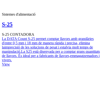
Sistemes d'alimentació
S-25
S-25 CONTADORA
La DATA Count S-25 permet comptar llavors amb grandàries
d'entre 0,5 mm i 18 mm de manera ràpida i precisa, elimina
laimprecisió de les solucions de pesat i estalvia molt temps de
manipulació.La S25 està disenyada per a comptar grans quantitats
de llavors. És ideal per a fabricants de llavors,emmagatzemadors i
vivers.
View