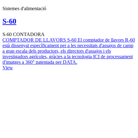
Sistemes d'alimentació
S-60
S-60 CONTADORA
COMPTADOR DE LLAVORS S-60 El comptador de llavors R-60
està dissenyat específicament per a les necessitats d'assajos de camp
a gran escala dels productors, els directors d'assajos i els
investigadors agrícoles, gràcies a la tecnologia ICI de processament
d'imatges a 360° patentada per DATA.
View