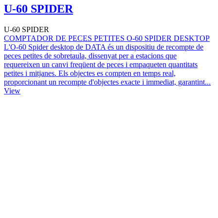
U-60 SPIDER
U-60 SPIDER
COMPTADOR DE PECES PETITES O-60 SPIDER DESKTOP
L'O-60 Spider desktop de DATA és un dispositiu de recompte de
peces petites de sobretaula, dissenyat per a estacions que
requereixen un canvi freqüent de peces i empaqueten quantitats
petites i mitjanes. Els objectes es compten en temps real,
proporcionant un recompte d'objectes exacte i immediat, garantint...
View