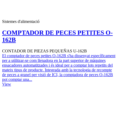
Sistemes d'alimentació
COMPTADOR DE PECES PETITES O-
162B
CONTADOR DE PIEZAS PEQUEÑAS U-162B
El comptador de peces petites O-162B s'ha dissenyat específicament
per a utilitzar-se com llenadora en la part superior de màquines
ensacadores automatitzades i és ideal per a comptar lots repetits del
mateix tipus de producte. Integrada amb la tecnologia de recompte
de peces a granel per visió de ICI, la comptadora de peces O-162B
pot comptar una...
View