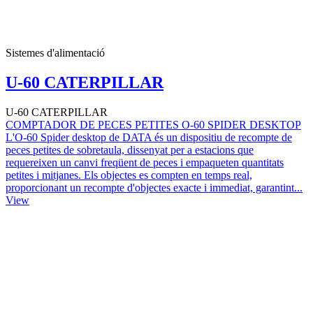
Sistemes d'alimentació
U-60 CATERPILLAR
U-60 CATERPILLAR
COMPTADOR DE PECES PETITES O-60 SPIDER DESKTOP
L'O-60 Spider desktop de DATA és un dispositiu de recompte de
peces petites de sobretaula, dissenyat per a estacions que
requereixen un canvi freqüent de peces i empaqueten quantitats
petites i mitjanes. Els objectes es compten en temps real,
proporcionant un recompte d'objectes exacte i immediat, garantint...
View