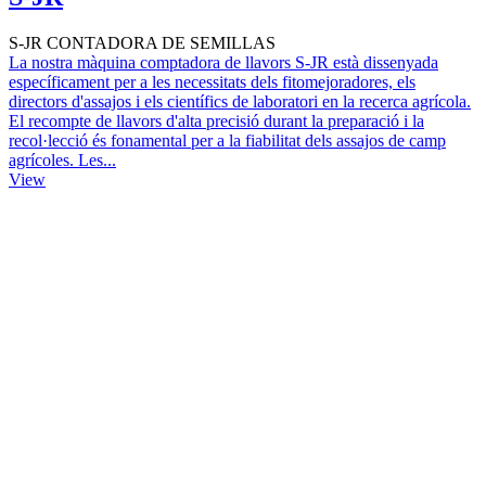
S-JR CONTADORA DE SEMILLAS
La nostra màquina comptadora de llavors S-JR està dissenyada
específicament per a les necessitats dels fitomejoradores, els
directors d'assajos i els científics de laboratori en la recerca agrícola.
El recompte de llavors d'alta precisió durant la preparació i la
recol·lecció és fonamental per a la fiabilitat dels assajos de camp
agrícoles. Les...
View