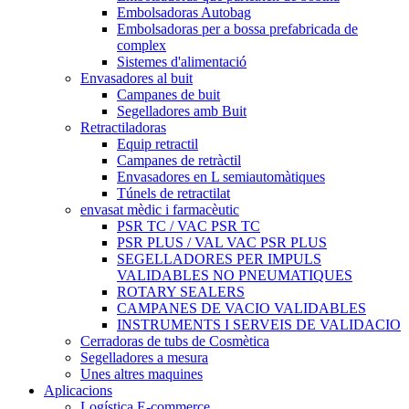
Embolsadoras Autobag
Embolsadoras per a bossa prefabricada de
complex
Sistemes d'alimentació
Envasadores al buit
Campanes de buit
Segelladores amb Buit
Retractiladoras
Equip retractil
Campanes de retràctil
Envasadores en L semiautomàtiques
Túnels de retractilat
envasat mèdic i farmacèutic
PSR TC / VAC PSR TC
PSR PLUS / VAL VAC PSR PLUS
SEGELLADORES PER IMPULS
VALIDABLES NO PNEUMATIQUES
ROTARY SEALERS
CAMPANES DE VACIO VALIDABLES
INSTRUMENTS I SERVEIS DE VALIDACIO
Cerradoras de tubs de Cosmètica
Segelladores a mesura
Unes altres maquines
Aplicacions
Logística E-commerce