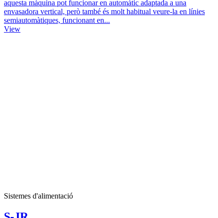
aquesta màquina pot funcionar en automàtic adaptada a una
envasadora vertical, però també és molt habitual veure-la en línies
semiautomàtiques, funcionant en...
View
Sistemes d'alimentació
S-JR