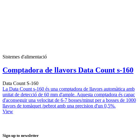
Sistemes d'alimentació
Comptadora de llavors Data Count s-160
Data Count S-160
La Data Count s-160 és una comptadora de llavors automàtica amb
unitat de detecció de 60 mm d'ample. Aquesta comptadora és capaç
d'aconseguir una velocitat de 6-7 bosses/minut per a bosses de 1000
llavors de tomàquet /pebrot amb una precision d'un 0,5%.
View
Sign up to newsletter