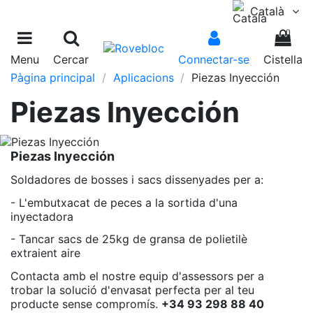
Català
0
Menu
Cercar
Connectar-se
Cistella
Pàgina principal
Aplicacions
Piezas Inyección
Piezas Inyección
Piezas Inyección
Soldadores de bosses i sacs dissenyades per a:
- L'embutxacat de peces a la sortida d'una
inyectadora
- Tancar sacs de 25kg de gransa de polietilè
extraient aire
Contacta amb el nostre equip d'assessors per a
trobar la solució d'envasat perfecta per al teu
producte sense compromís.
+34 93 298 88 40