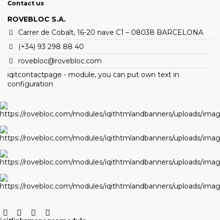
Contact us
ROVEBLOC S.A.
Carrer de Cobalt, 16-20 nave C1 – 08038 BARCELONA
(+34) 93 298 88 40
rovebloc@rovebloc.com
H25
TM 18 L
TM 18
iqitcontactpage - module, you can put own text in
configuration