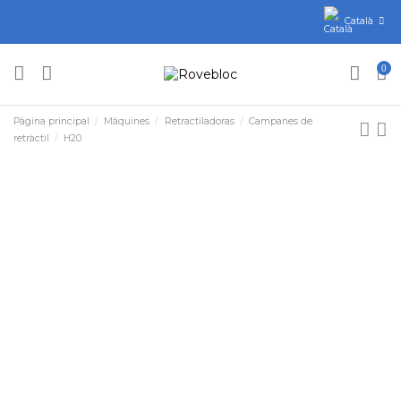
Català
0
Pàgina principal
Màquines
Retractiladoras
Campanes de
retràctil
H20