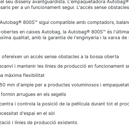
del seu disseny avantguardista. L'empaquetadora Autobag® 
saris per a un funcionament segur. L'accés sense obstacles
 Autobag® 800S™ sigui compatible amb comptadors, balanc
re-obertes en caixes Autobag, la Autobag® 800S™ és l'últim
xima qualitat, amb la garantia de l'enginyeria i la xarxa de 
 ofereixen un accés sense obstacles a la bossa oberta
 recanvi i mantenir les línies de producció en funcionament
 màxima flexibilitat
550 mm d'ample per a productes voluminosos i empaquetat 
 formin arrugues en els segells
centra i controla la posició de la pel·lícula durant tot el p
essitat d'espai en el sòl
ació i línies de producció existents