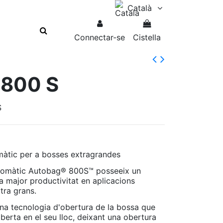
Català
Connectar-se
Cistella
800 S
S
màtic per a bosses extragrandes
utomàtic Autobag® 800S™ posseeix un
a major productivitat en aplicacions
tra grans.
na tecnologia d'obertura de la bossa que
oberta en el seu lloc, deixant una obertura