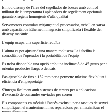
El nou disseny de l'àrea del segellador de bosses amb control
millorat de la temperatura i aplanadors de segellament opcionals
garanteix segells homogenis d'alta qualitat
Servomotors controlats mitjançant el processador, treball en xarxa
amb capacitat de Ethernet i integració simplificada i flexible del
disseny mecànic
L'equip ocupa una superfície reduïda
L'altura es pot ajustar d'una manera molt senzilla i facilita la
comoditat de l'operador i la portabilitat de l'equip
Es troba disponible una opció amb una inclinació de 45 graus per a
orientar productes llargs o delicats
Pas ajustable de fins a 152 mm per a permetre màxima flexibilitat i
eficiència d'empaquetatge
S'integra fàcilment amb sistemes de tercers per a aplicacions
d'execució de comandes enviades per correu
Els components en mòduls i l'accés exclusiu per a tasques de servei
simplifiquen el manteniment i les reparacions per a maximitzar el
temps d'activitat