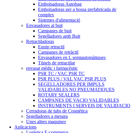
Embolsadoras Autobag
Embolsadoras per a bossa prefabricada de
complex
Sistemes d'alimentació
Envasadores al buit
Campanes de buit
Segelladores amb Buit
Retractiladoras
Equip retractil
Campanes de retràctil
Envasadores en L semiautomàtiques
Túnels de retractilat
envasat mèdic i farmacèutic
PSR TC / VAC PSR TC
PSR PLUS / VAL VAC PSR PLUS
SEGELLADORES PER IMPULS
VALIDABLES NO PNEUMATIQUES
ROTARY SEALERS
CAMPANES DE VACIO VALIDABLES
INSTRUMENTS I SERVEIS DE VALIDACIO
Cerradoras de tubs de Cosmètica
Segelladores a mesura
Unes altres maquines
Aplicacions
Logística E-commerce