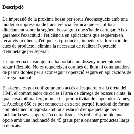
Descripció
La impressió de la pròxima bossa per sortir s'aconsegueix amb una
moderna impressora de transferència tèrmica que es col·loca
directament sobre la següent bossa gran que s'ha de carregar. Això
garanteix l'exactitud i l'eficiència en aplicacions que requereixen
recanvis freqüents d'etiquetes i productes, impedeix la formació de
cues de producte i elimina la necessitat de realitzar l'operació
d'etiquetatge per separat.
L'enginyeria d'avantguarda ha portat a un disseny inherentment
segur i flexible. No es requereixen cortines de llum ni commutadors
de palma dobles per a aconseguir l'operació segura en aplicacions de
càrrega manual.
El sistema es pot configurar amb accés a l'esquerra o a la dreta del
HMI, el commutador de cicles i l'àrea de càrrega de bosses i cinta, la
qual cosa millora l'ergonomia i la productivitat de l'operador. A més,
la Autobag 650 es pot connectar en xarxa perquè funcioni de forma
completament integrada amb una estació d'empaquetatge per a
facilitar la seva supervisió centralitzada. Es troba disponible una
opció amb una inclinació de 45 graus per a orientar productes llargs
o delicats.