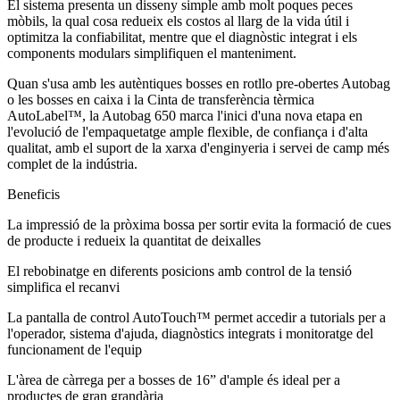
El sistema presenta un disseny simple amb molt poques peces
mòbils, la qual cosa redueix els costos al llarg de la vida útil i
optimitza la confiabilitat, mentre que el diagnòstic integrat i els
components modulars simplifiquen el manteniment.
Quan s'usa amb les autèntiques bosses en rotllo pre-obertes Autobag
o les bosses en caixa i la Cinta de transferència tèrmica
AutoLabel™, la Autobag 650 marca l'inici d'una nova etapa en
l'evolució de l'empaquetatge ample flexible, de confiança i d'alta
qualitat, amb el suport de la xarxa d'enginyeria i servei de camp més
complet de la indústria.
Beneficis
La impressió de la pròxima bossa per sortir evita la formació de cues
de producte i redueix la quantitat de deixalles
El rebobinatge en diferents posicions amb control de la tensió
simplifica el recanvi
La pantalla de control AutoTouch™ permet accedir a tutorials per a
l'operador, sistema d'ajuda, diagnòstics integrats i monitoratge del
funcionament de l'equip
L'àrea de càrrega per a bosses de 16” d'ample és ideal per a
productes de gran grandària