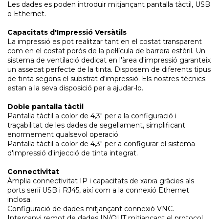
Les dades es poden introduir mitjançant pantalla tàctil, USB
o Ethernet.
Capacitats d'Impressió Versàtils
La impressió es pot realitzar tant en el costat transparent
com en el costat porós de la pel·lícula de barrera estèril. Un
sistema de ventilació dedicat en l'àrea d'impressió garanteix
un assecat perfecte de la tinta. Disposem de diferents tipus
de tinta segons el substrat d'impressió. Els nostres tècnics
estan a la seva disposició per a ajudar-lo.
Doble pantalla tàctil
Pantalla tàctil a color de 4,3" per a la configuració i
traçabilitat de les dades de segellament, simplificant
enormement qualsevol operació.
Pantalla tàctil a color de 4,3" per a configurar el sistema
d'impressió d'injecció de tinta integrat.
Connectivitat
Àmplia connectivitat IP i capacitats de xarxa gràcies als
ports seriï USB i RJ45, així com a la connexió Ethernet
inclosa.
Configuració de dades mitjançant connexió VNC.
Intercanvi remot de dades IN/OUT mitjançant el protocol