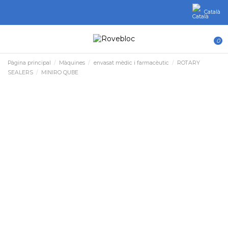
Català
0
Pàgina principal
Màquines
envasat mèdic i farmacèutic
ROTARY
SEALERS
MINIRO QUBE