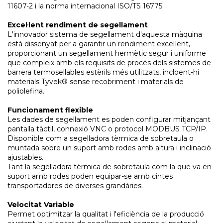
11607-2 i la norma internacional ISO/TS 16775.
Excel·lent rendiment de segellament
L'innovador sistema de segellament d'aquesta màquina
està dissenyat per a garantir un rendiment excel·lent,
proporcionant un segellament hermètic segur i uniforme
que compleix amb els requisits de procés dels sistemes de
barrera termosellables estèrils més utilitzats, incloent-hi
materials Tyvek® sense recobriment i materials de
poliolefina.
Funcionament flexible
Les dades de segellament es poden configurar mitjançant
pantalla tàctil, connexió VNC o protocol MODBUS TCP/IP.
Disponible com a segelladora tèrmica de sobretaula o
muntada sobre un suport amb rodes amb altura i inclinació
ajustables.
Tant la segelladora tèrmica de sobretaula com la que va en
suport amb rodes poden equipar-se amb cintes
transportadores de diverses grandàries.
Velocitat Variable
Permet optimitzar la qualitat i l'eficiència de la producció