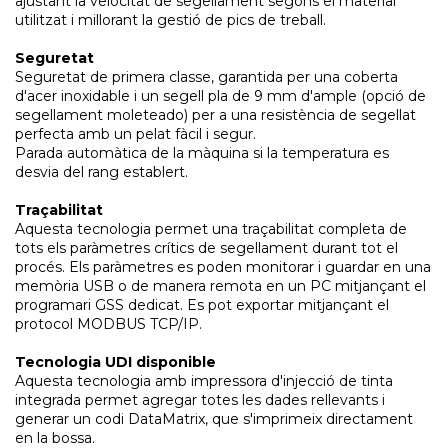
ajustant la velocitat de segellament segons el material
utilitzat i millorant la gestió de pics de treball.
Seguretat
Seguretat de primera classe, garantida per una coberta
d'acer inoxidable i un segell pla de 9 mm d'ample (opció de
segellament moleteado) per a una resistència de segellat
perfecta amb un pelat fàcil i segur.
Parada automàtica de la màquina si la temperatura es
desvia del rang establert.
Traçabilitat
Aquesta tecnologia permet una traçabilitat completa de
tots els paràmetres crítics de segellament durant tot el
procés. Els paràmetres es poden monitorar i guardar en una
memòria USB o de manera remota en un PC mitjançant el
programari GSS dedicat. Es pot exportar mitjançant el
protocol MODBUS TCP/IP.
Tecnologia UDI disponible
Aquesta tecnologia amb impressora d'injecció de tinta
integrada permet agregar totes les dades rellevants i
generar un codi DataMatrix, que s'imprimeix directament
en la bossa.