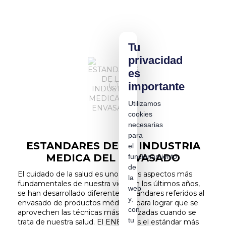
Tu
privacidad
es
importante
Utilizamos
cookies
necesarias
para
ESTANDARES DE LA INDUSTRIA
el
MEDICA DEL ENVASADO
funcionamiento
de
El cuidado de la salud es uno de los aspectos más
la
fundamentales de nuestra vida. En los últimos años,
web
se han desarrollado diferentes estándares referidos al
y,
envasado de productos médicos, para lograr que se
con
aprovechen las técnicas más avanzadas cuando se
tu
trata de nuestra salud. El EN868 es el estándar más