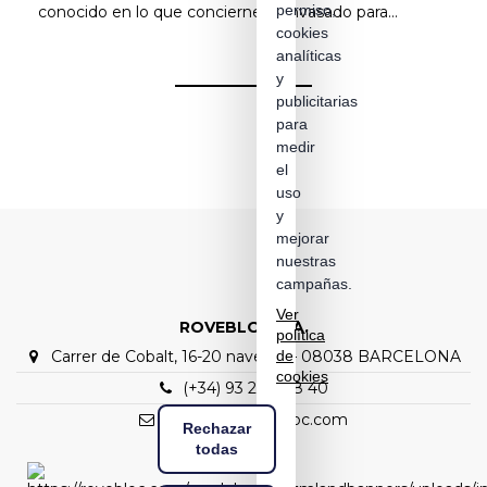
permiso,
conocido en lo que concierne a envasado para...
cookies
analíticas
y
publicitarias
para
medir
el
uso
y
mejorar
nuestras
campañas.
Ver
ROVEBLOC S.A.
política
Carrer de Cobalt, 16-20 nave C1 – 08038 BARCELONA
de
cookies
(+34) 93 298 88 40
rovebloc@rovebloc.com
Rechazar
todas