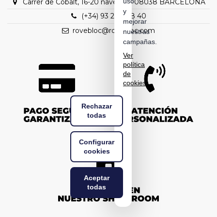
uso
Carrer de Cobalt, 16-20 nave C1 – 08038 BARCELONA
y
(+34) 93 298 88 40
mejorar
rovebloc@rovebloc.com
nuestras
campañas.
Ver
política
de
cookies
Rechazar
todas
Configurar
cookies
Aceptar
todas