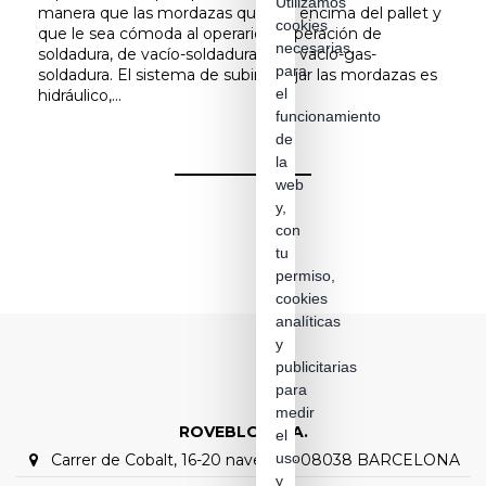
Utilizamos
manera que las mordazas queden encima del pallet y
cookies
que le sea cómoda al operario la operación de
necesarias
soldadura, de vacío-soldadura o de vacío-gas-
para
soldadura. El sistema de subir y bajar las mordazas es
el
hidráulico,...
funcionamiento
de
la
web
y,
con
tu
permiso,
cookies
analíticas
y
publicitarias
para
medir
ROVEBLOC S.A.
el
uso
Carrer de Cobalt, 16-20 nave C1 – 08038 BARCELONA
y