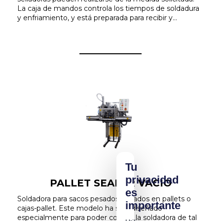
La caja de mandos controla los tiempos de soldadura
y enfriamiento, y está preparada para recibir y...
Tu
privacidad
PALLET SEALER VACIO
es
Soldadora para sacos pesados situados en pallets o
importante
cajas-pallet. Este modelo ha sido diseñado
especialmente para poder colocar la soldadora de tal