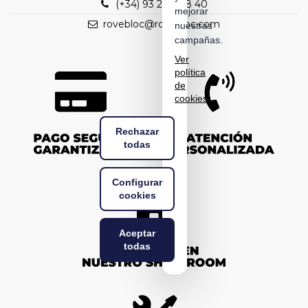
(+34) 93 298 88 40
mejorar
rovebloc@rovebloc.com
nuestras
campañas.
Ver
política
de
cookies
Rechazar
todas
Configurar
cookies
Aceptar
todas