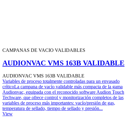
CAMPANAS DE VACIO VALIDABLES
AUDIONVAC VMS 163B VALIDABLE
AUDIONVAC VMS 163B VALIDABLE
Variables de proceso totalmente controladas para un envasado
críticoLa campana de vacío validable más compacta de la gama
Audionvac, equipada con el reconocido software Audion Touch
Techware, que ofrece control y monitorización completos de las
variables de proceso más importantes: vacío/presión de gas,
temperatura de sellado, tiempo de sellado y presión...
View