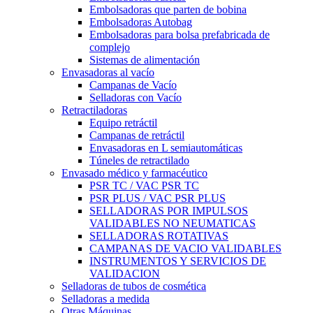
Embolsadoras que parten de bobina
Embolsadoras Autobag
Embolsadoras para bolsa prefabricada de
complejo
Sistemas de alimentación
Envasadoras al vacío
Campanas de Vacío
Selladoras con Vacío
Retractiladoras
Equipo retráctil
Campanas de retráctil
Envasadoras en L semiautomáticas
Túneles de retractilado
Envasado médico y farmacéutico
PSR TC / VAC PSR TC
PSR PLUS / VAC PSR PLUS
SELLADORAS POR IMPULSOS
VALIDABLES NO NEUMATICAS
SELLADORAS ROTATIVAS
CAMPANAS DE VACIO VALIDABLES
INSTRUMENTOS Y SERVICIOS DE
VALIDACION
Selladoras de tubos de cosmética
Selladoras a medida
Otras Máquinas