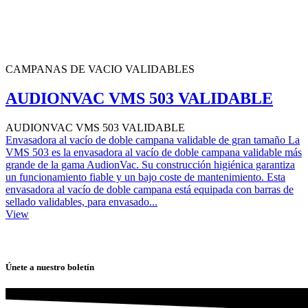
CAMPANAS DE VACIO VALIDABLES
AUDIONVAC VMS 503 VALIDABLE
AUDIONVAC VMS 503 VALIDABLE
Envasadora al vacío de doble campana validable de gran tamaño La
VMS 503 es la envasadora al vacío de doble campana validable más
grande de la gama AudionVac. Su construcción higiénica garantiza
un funcionamiento fiable y un bajo coste de mantenimiento. Esta
envasadora al vacío de doble campana está equipada con barras de
sellado validables, para envasado...
View
Únete a nuestro boletín