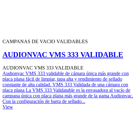
CAMPANAS DE VACIO VALIDABLES
AUDIONVAC VMS 333 VALIDABLE
AUDIONVAC VMS 333 VALIDABLE
Audionvac VMS 333 validable de cámara única más grande con
placa plana fácil de limpiar, tapa alta y rendimiento de sellado
constante de alta calidad. VMS 333 Validada de una cámara con
placa plana La VMS 333 Validatable es la envasadora al vacío de
campana única con placa plana más grande de la gama Audionvac.
Con la configuración de barra de sellado...
View