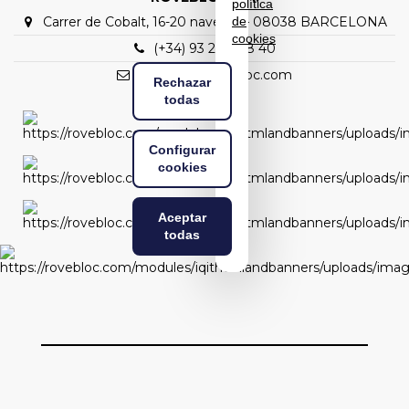
política
Carrer de Cobalt, 16-20 nave C1 – 08038 BARCELONA
de
cookies
(+34) 93 298 88 40
rovebloc@rovebloc.com
Rechazar
todas
Configurar
cookies
Aceptar
todas