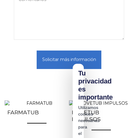
Solicitar más información
Tu
privacidad
es
importante
Utilizamos
FARMATUB
ROVETUB
cookies
IMPULSOS
necesarias
para
el