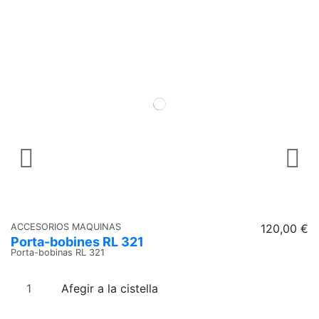
ACCESORIOS MAQUINAS
120,00 €
A
Porta-bobines RL 321
S
Porta-bobinas RL 321
Ba
Afegir a la cistella