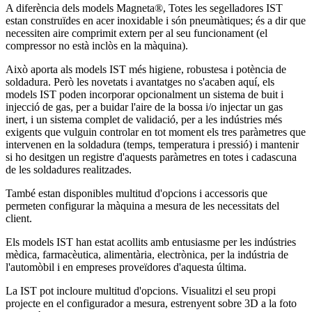
A diferència dels models Magneta®, Totes les segelladores IST
estan construïdes en acer inoxidable i són pneumàtiques; és a dir que
necessiten aire comprimit extern per al seu funcionament (el
compressor no està inclòs en la màquina).
Això aporta als models IST més higiene, robustesa i potència de
soldadura. Però les novetats i avantatges no s'acaben aquí, els
models IST poden incorporar opcionalment un sistema de buit i
injecció de gas, per a buidar l'aire de la bossa i/o injectar un gas
inert, i un sistema complet de validació, per a les indústries més
exigents que vulguin controlar en tot moment els tres paràmetres que
intervenen en la soldadura (temps, temperatura i pressió) i mantenir
si ho desitgen un registre d'aquests paràmetres en totes i cadascuna
de les soldadures realitzades.
També estan disponibles multitud d'opcions i accessoris que
permeten configurar la màquina a mesura de les necessitats del
client.
Els models IST han estat acollits amb entusiasme per les indústries
mèdica, farmacèutica, alimentària, electrònica, per la indústria de
l'automòbil i en empreses proveïdores d'aquesta última.
La IST pot incloure multitud d'opcions. Visualitzi el seu propi
projecte en el configurador a mesura, estrenyent sobre 3D a la foto