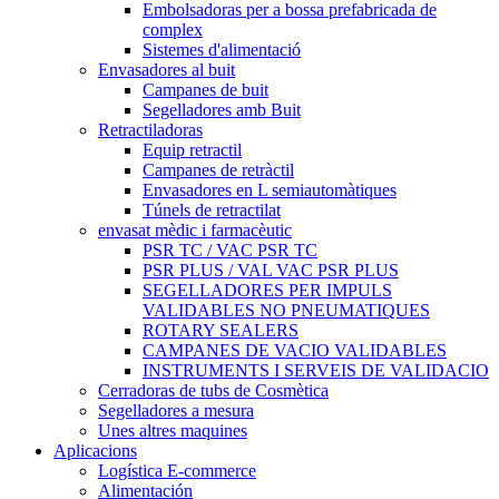
Embolsadoras per a bossa prefabricada de
complex
Sistemes d'alimentació
Envasadores al buit
Campanes de buit
Segelladores amb Buit
Retractiladoras
Equip retractil
Campanes de retràctil
Envasadores en L semiautomàtiques
Túnels de retractilat
envasat mèdic i farmacèutic
PSR TC / VAC PSR TC
PSR PLUS / VAL VAC PSR PLUS
SEGELLADORES PER IMPULS
VALIDABLES NO PNEUMATIQUES
ROTARY SEALERS
CAMPANES DE VACIO VALIDABLES
INSTRUMENTS I SERVEIS DE VALIDACIO
Cerradoras de tubs de Cosmètica
Segelladores a mesura
Unes altres maquines
Aplicacions
Logística E-commerce
Alimentación