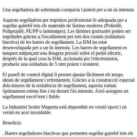
Una segelladora de sobretaula compacta i potent per a un ús intensiu
Aquesta segelladora per impulsos professional és adequada per a
segellar gairebé tots els materials de làmina moderns (Polietilè,
Polipropilè, PE/PP o laminatges). Les làmines gruixudes poden ser
segellades gràcies a l'escalfament per tots dos costats (soldadura
biactiva) de les barres de segellament. La ISM ha estat
desenvolupada per a un ús intensiu. Les barres de segellament es
tanquen mitjançant una lleugera pressió sobre el pedal elèctric,
després de la qual cosa la ISM, accionada per l'electromotor,
produeix una soldadura de 5 mm potent i resistent.
El panell de control digital li permet ajustar fàcilment els temps
ideals de segellament i refredament. Gràcies a la construcció especial
dels tensors de la resistència de segellament, aquesta roman
òptimament estreta fins i tot durant l'ús intensiu. Això assegura un
segellament excel·lent i fiable.
La Industrial Sealer Magneta està disponible en versió epoxi i en
versió en acer inoxidable.
Beneficis:
. Barres segelladores biactivas que permeten segellar gairebé tots els