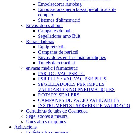
Embolsadoras Autobag
Embolsadoras per a bossa prefabricada de
complex
Sistemes d'alimentació
Envasadores al buit
Campanes de buit
Segelladores amb Buit
Retractiladoras
Equip retractil
Campanes de retràctil
Envasadores en L semiautomàtiques
Túnels de retractilat
envasat mèdic i farmacèutic
PSR TC / VAC PSR TC
PSR PLUS / VAL VAC PSR PLUS
SEGELLADORES PER IMPULS
VALIDABLES NO PNEUMATIQUES
ROTARY SEALERS
CAMPANES DE VACIO VALIDABLES
INSTRUMENTS I SERVEIS DE VALIDACIO
Cerradoras de tubs de Cosmètica
Segelladores a mesura
Unes altres maquines
Aplicacions
Logística E-commerce