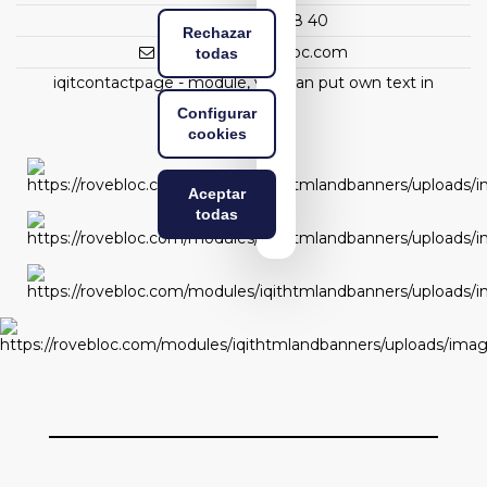
(+34) 93 298 88 40
Rechazar
rovebloc@rovebloc.com
todas
iqitcontactpage - module, you can put own text in
configuration
Configurar
cookies
Aceptar
todas