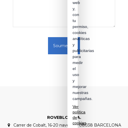
web
y,
con
tu
permiso,
cookies
analíticas
y
Soumettre
publicitarias
para
medir
el
uso
y
mejorar
nuestras
campañas.
Ver
política
ROVEBLOC S.A.
de
cookies
Carrer de Cobalt, 16-20 nave C1 – 08038 BARCELONA