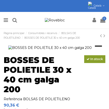
Català
0
Pàgina principal
Consumibles i recanvis
BOLSAS DE
POLIETILENO
BOSSES DE POLIETILE 30 x 40 cm galga 200
BOSSES DE
In stock
POLIETILE 30 x
40 cm galga
200
Referència
BOLSAS DE POLIETILENO
90,36 €