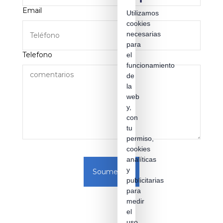
Email
Utilizamos
cookies
necesarias
para
Telefono
el
funcionamiento
de
la
web
y,
con
tu
permiso,
cookies
analíticas
y
Soumettre
publicitarias
para
medir
el
uso