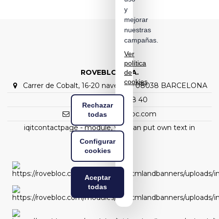
y
mejorar
nuestras
campañas.
Ver
política
ROVEBLOC S.A.
de
cookies
Carrer de Cobalt, 16-20 nave C1 – 08038 BARCELONA
(+34) 93 298 88 40
Rechazar
rovebloc@rovebloc.com
todas
iqitcontactpage - module, you can put own text in
configuration
Configurar
cookies
Aceptar
todas