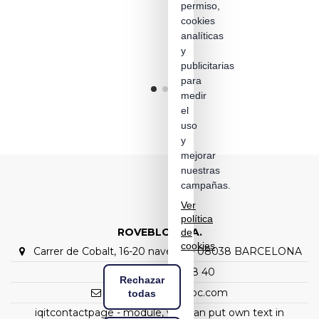
permiso,
cookies
analíticas
y
publicitarias
para
medir
el
uso
y
mejorar
nuestras
campañas.
Ver
política
ROVEBLOC S.A.
de
cookies
Carrer de Cobalt, 16-20 nave C1 – 08038 BARCELONA
(+34) 93 298 88 40
Rechazar
rovebloc@rovebloc.com
todas
iqitcontactpage - module, you can put own text in