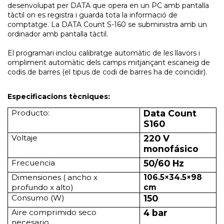
desenvolupat per DATA que opera en un PC amb pantalla
tàctil on es registra i guarda tota la informació de
comptatge. La DATA Count S-160 se subministra amb un
ordinador amb pantalla tàctil.
El programari inclou calibratge automàtic de les llavors i
ompliment automàtic dels camps mitjançant escaneig de
codis de barres (el tipus de codi de barres ha de coincidir).
Especificacions tècniques:
Producto:
Data Count
S160
Voltaje
220 V
monofásico
Frecuencia
50/60 Hz
Dimensiones ( ancho x
106.5×34.5×98
profundo x alto)
cm
Consumo (W)
150
Aire comprimido seco
4 bar
necesario