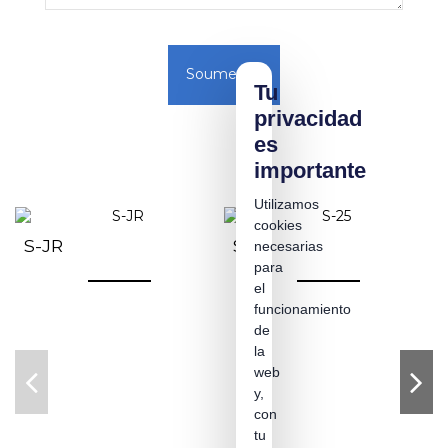
Soumettre
Tu
privacidad
es
importante
Utilizamos
cookies
S-JR
S-25
necesarias
para
el
funcionamiento
de
la
web
y,
con
tu