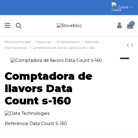
Català
0
Pàgina principal
Màquines
Embolsadoras
Sistemes
d'alimentació
Comptadora de llavors Data Count s-160
Comptadora de
llavors Data
Count s-160
Referència
Data Count S-160