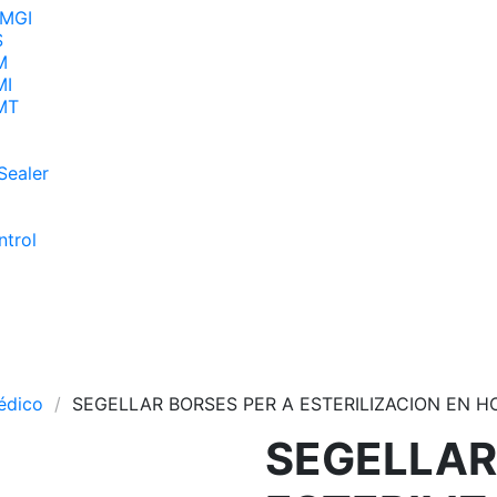
MGI
S
M
MI
MT
 Sealer
trol
a
édico
SEGELLAR BORSES PER A ESTERILIZACION EN H
SEGELLAR