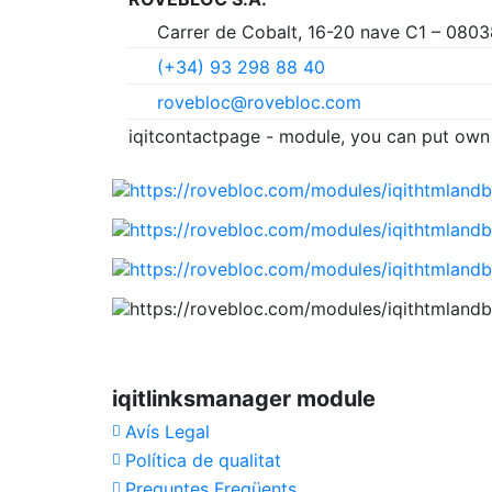
Carrer de Cobalt, 16-20 nave C1 – 08
(+34) 93 298 88 40
rovebloc@rovebloc.com
iqitcontactpage - module, you can put own 
iqitlinksmanager module
Avís Legal
Política de qualitat
Preguntes Freqüents