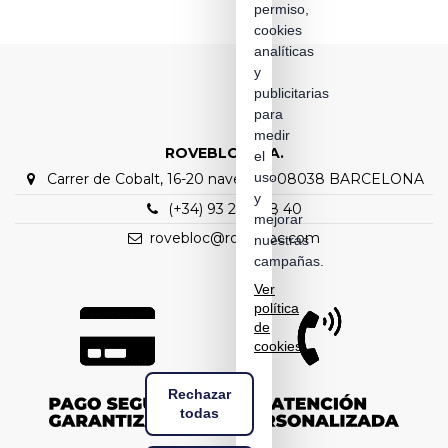
permiso,
cookies
analíticas
y
publicitarias
para
medir
ROVEBLOC S.A.
el
uso
Carrer de Cobalt, 16-20 nave C1 – 08038 BARCELONA
y
(+34) 93 298 88 40
mejorar
rovebloc@rovebloc.com
nuestras
campañas.
Ver
política
de
cookies
Rechazar
todas