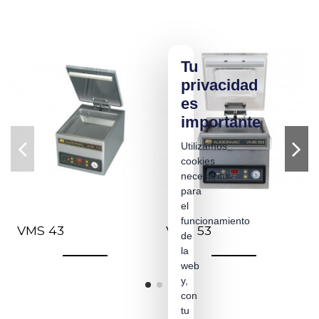
Tu
privacidad
es
importante
Utilizamos
cookies
necesarias
para
el
funcionamiento
VMS 43
VMS 53
de
la
web
y,
con
tu