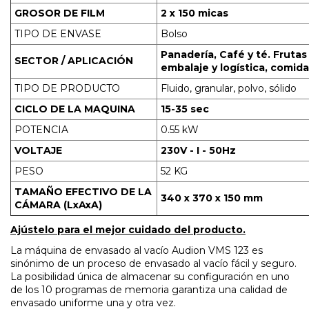
GROSOR DE FILM
2 x 150 micas
TIPO DE ENVASE
Bolso
Panadería, Café y té. Frutas
SECTOR / APLICACIÓN
embalaje y logística, comida
TIPO DE PRODUCTO
Fluido, granular, polvo, sólido
CICLO DE LA MAQUINA
15-35 sec
POTENCIA
0.55 kW
VOLTAJE
230V - I - 50Hz
PESO
52 KG
TAMAÑO EFECTIVO DE LA
340 x 370 x 150 mm
CÁMARA (LxAxA)
Ajústelo para el mejor cuidado del producto.
La máquina de envasado al vacío Audion VMS 123 es
sinónimo de un proceso de envasado al vacío fácil y seguro.
La posibilidad única de almacenar su configuración en uno
de los 10 programas de memoria garantiza una calidad de
envasado uniforme una y otra vez.