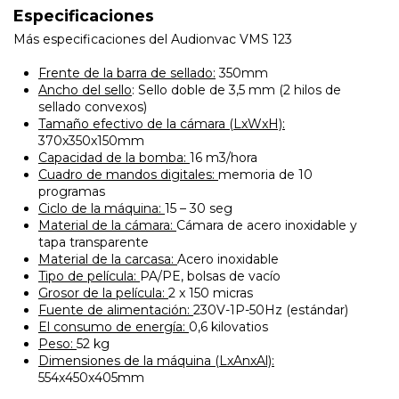
Especificaciones
Más especificaciones del Audionvac VMS 123
Frente de la barra de sellado:
350mm
Ancho del sello
: Sello doble de 3,5 mm (2 hilos de
sellado convexos)
Tamaño efectivo de la cámara (LxWxH):
370x350x150mm
Capacidad de la bomba:
16 m3/hora
Cuadro de mandos digitales:
memoria de 10
programas
Ciclo de la máquina:
15 – 30 seg
Material de la cámara:
Cámara de acero inoxidable y
tapa transparente
Material de la carcasa:
Acero inoxidable
Tipo de película:
PA/PE, bolsas de vacío
Grosor de la película:
2 x 150 micras
Fuente de alimentación:
230V-1P-50Hz (estándar)
El consumo de energía:
0,6 kilovatios
Peso:
52 kg
Dimensiones de la máquina (LxAnxAl):
554x450x405mm