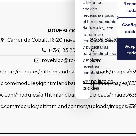
Utilizamos
Recha
cookies
tod
necesarias para
el funcionamiento
Config
de la web y, con
ROVEBLOC S.A.
cook
tu permiso,
Carrer de Cobalt, 16-20 nave C1 – 08038 BARCELON
cookies analíticas
Acep
y publicitarias
(+34) 93 298 88 40
tod
para medir el uso
rovebloc@rovebloc.com
y mejorar
nuestras
campañas.
Ver política de
cookies