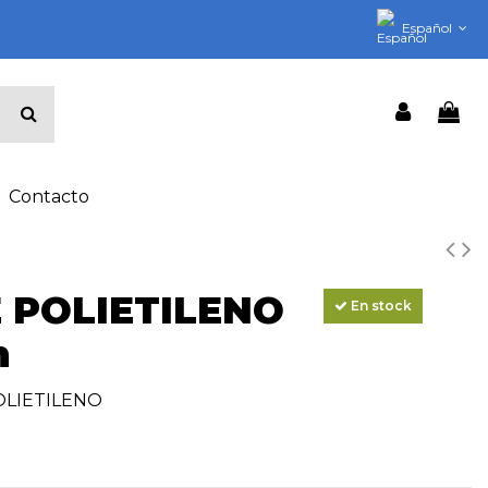
Español
Contacto
 POLIETILENO
En stock
m
OLIETILENO