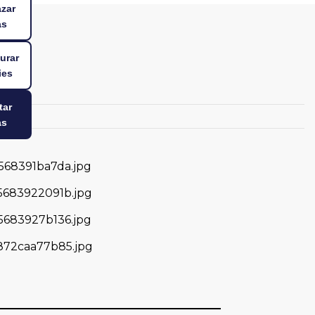
zar
as
urar
ies
A
tar
as