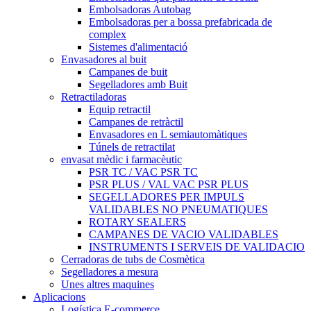
Embolsadoras Autobag
Embolsadoras per a bossa prefabricada de
complex
Sistemes d'alimentació
Envasadores al buit
Campanes de buit
Segelladores amb Buit
Retractiladoras
Equip retractil
Campanes de retràctil
Envasadores en L semiautomàtiques
Túnels de retractilat
envasat mèdic i farmacèutic
PSR TC / VAC PSR TC
PSR PLUS / VAL VAC PSR PLUS
SEGELLADORES PER IMPULS
VALIDABLES NO PNEUMATIQUES
ROTARY SEALERS
CAMPANES DE VACIO VALIDABLES
INSTRUMENTS I SERVEIS DE VALIDACIO
Cerradoras de tubs de Cosmètica
Segelladores a mesura
Unes altres maquines
Aplicacions
Logística E-commerce